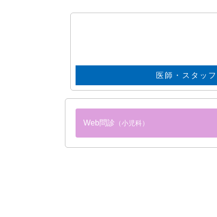
医師・スタッ
Web問診
（小児科）