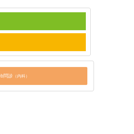
Web問診
（内科）
セス