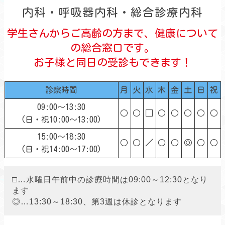
内科・呼吸器内科・総合診療内科
学生さんからご高齢の方まで、健康について
の総合窓口です。
お子様と同日の受診もできます！
診察時間
月
火
水
木
金
土
日
祝
09:00～13:30
○
○
□
○
○
○
○
○
(日・祝10:00～13:00)
15:00～18:30
○
○
／
○
○
◎
○
○
(日・祝14:00～17:00)
□…水曜日午前中の診療時間は09:00～12:30となり
ます
◎…13:30～18:30、第3週は休診となります