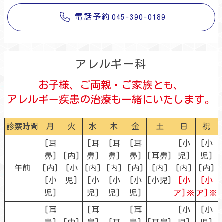
電話予約
045-390-0189
アレルギー科
お子様、ご両親・ご家族とも、
アレルギー疾患の治療も一緒にいたします。
診察時間
月
火
水
木
金
土
日
祝
[耳
[耳
[耳
[耳
[小
[小
鼻]
[内]
鼻]
鼻]
鼻]
[耳鼻]
児]
児]
午前
[内]
[小
[内]
[内]
[内]
[内]
[内]
[内]
[小
児]
[小
[小
[小
[小児]
[小
[小
児]
児]
児]
児]
ア]※
ア]※
[耳
[耳
[耳
[小
[小
鼻]
[内]
鼻]
[耳
鼻]
[耳鼻]
児]
児]